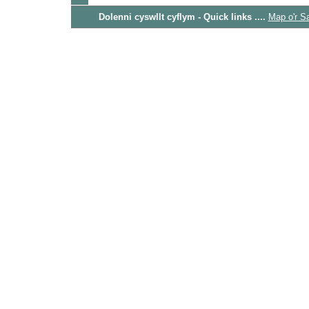
Dolenni cyswllt cyflym - Quick links ....
Map o'r S