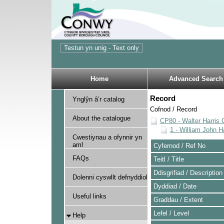
Home
Advanced Search
Record
Ynglŷn â’r catalog
Cofnod / Record
About the catalogue
CP80 - Walter Harris C
1 - William John Ha
Cwestiynau a ofynnir yn
aml
Cyfernod / Ref No
FAQs
Teitl / Title
Ddisgrifiad / Description
Dolenni cyswllt defnyddiol
Dyddiad / Date
Useful links
Graddau / Extent
Lefel / Level
Help