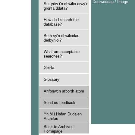
Ddelweddau / Image
Sut ydw i’n chwilio drwy’r
gronfa ddata?
How do I search the
database?
Beth sy'n chwiliadau
derbyniol?
What are acceptable
searches?
Geirfa
Glossary
Anfonwch atborth atom
Send us feedback
Yn ôl i Hafan Dudalen
Archifau
Back to Archives
Homepage