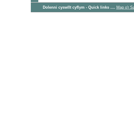
Dolenni cyswllt cyflym - Quick links ....
Map o'r S