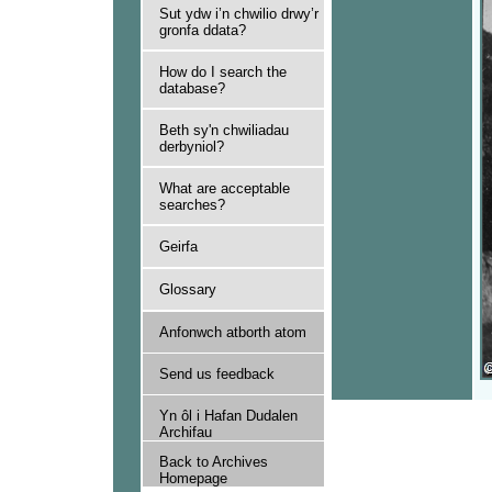
Sut ydw i’n chwilio drwy’r
gronfa ddata?
How do I search the
database?
Beth sy'n chwiliadau
derbyniol?
What are acceptable
searches?
Geirfa
Glossary
Anfonwch atborth atom
Send us feedback
Yn ôl i Hafan Dudalen
Archifau
Back to Archives
Homepage