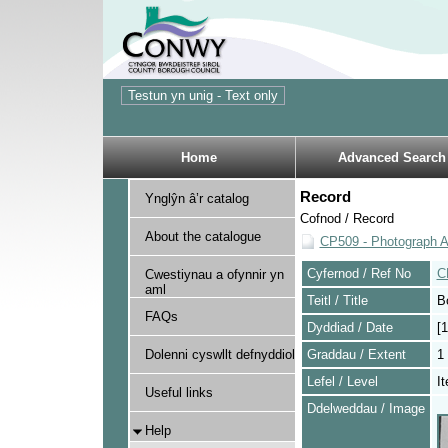
Home
Advanced Search
Record
Ynglŷn â’r catalog
Cofnod / Record
About the catalogue
CP509 - Photograph A
Cyfernod / Ref No
C
Cwestiynau a ofynnir yn
aml
Teitl / Title
Bo
FAQs
Dyddiad / Date
[
Dolenni cyswllt defnyddiol
Graddau / Extent
1
Lefel / Level
I
Useful links
Ddelweddau / Image
Help