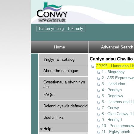
Home
Advanced Search
Canlyniadau Chwilio 
Ynglŷn â’r catalog
CP395 - Llandudno Lib
About the catalogue
1 - Biography
2 - A55 Expressw
Cwestiynau a ofynnir yn
3 - Llandudno
aml
4 - Penrhyn
FAQs
5 - Deganwy
6 - Llanrhos and L
Dolenni cyswllt defnyddiol
7 - Conwy
8 - Glan Conwy [Ll
Useful links
9 - Henrhyd
10 - Penmaenmaw
Help
11 - Eglwysbach