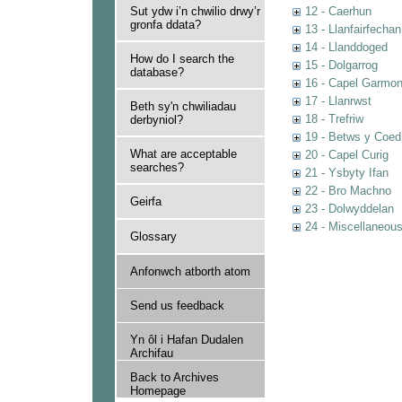
Sut ydw i’n chwilio drwy’r
12 - Caerhun
gronfa ddata?
13 - Llanfairfechan
14 - Llanddoged
How do I search the
15 - Dolgarrog
database?
16 - Capel Garmo
17 - Llanrwst
Beth sy'n chwiliadau
18 - Trefriw
derbyniol?
19 - Betws y Coed
What are acceptable
20 - Capel Curig
searches?
21 - Ysbyty Ifan
22 - Bro Machno
Geirfa
23 - Dolwyddelan
24 - Miscellaneou
Glossary
Anfonwch atborth atom
Send us feedback
Yn ôl i Hafan Dudalen
Archifau
Back to Archives
Homepage