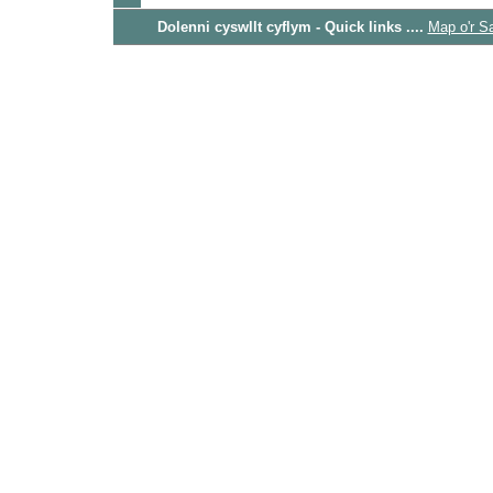
Dolenni cyswllt cyflym - Quick links ....
Map o'r S