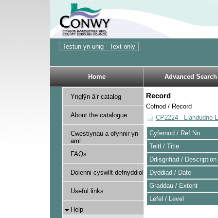
Home
Advanced Search
Record
Ynglŷn â’r catalog
Cofnod / Record
About the catalogue
CP2224 - Llandudno Li
Cyfernod / Ref No
Cwestiynau a ofynnir yn
aml
Teitl / Title
FAQs
Ddisgrifiad / Description
Dolenni cyswllt defnyddiol
Dyddiad / Date
Graddau / Extent
Useful links
Lefel / Level
Help