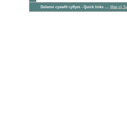
Dolenni cyswllt cyflym - Quick links ....
Map o'r S