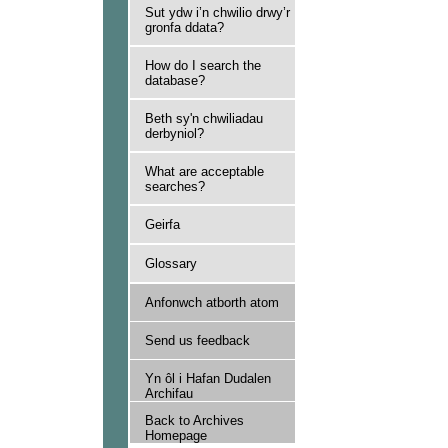
Sut ydw i’n chwilio drwy’r
gronfa ddata?
How do I search the
database?
Beth sy'n chwiliadau
derbyniol?
What are acceptable
searches?
Geirfa
Glossary
Anfonwch atborth atom
Send us feedback
Yn ôl i Hafan Dudalen
Archifau
Back to Archives
Homepage