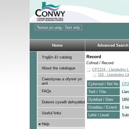
Home
Advanced Search
Record
Ynglŷn â’r catalog
Cofnod / Record
About the catalogue
CP2224 - Llandudno Li
116 - Llandudno Li
Cwestiynau a ofynnir yn
aml
Cyfernod / Ref No
CP2
FAQs
Teitl / Title
Llan
Dyddiad / Date
185
Dolenni cyswllt defnyddiol
Graddau / Extent
1 it
Useful links
Lefel / Level
Sub
Help