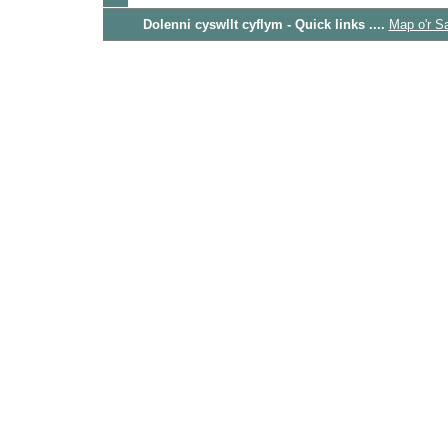
Dolenni cyswllt cyflym - Quick links ....
Map o'r S