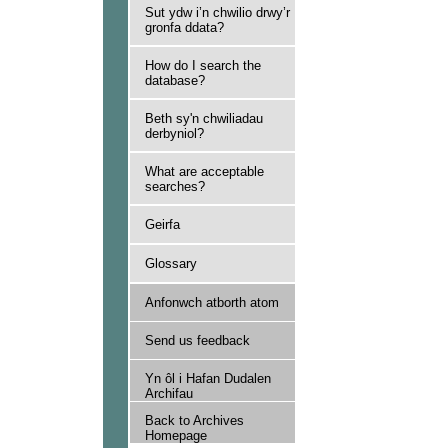
Sut ydw i’n chwilio drwy’r
gronfa ddata?
How do I search the
database?
Beth sy'n chwiliadau
derbyniol?
What are acceptable
searches?
Geirfa
Glossary
Anfonwch atborth atom
Send us feedback
Yn ôl i Hafan Dudalen
Archifau
Back to Archives
Homepage