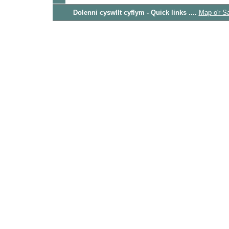
Dolenni cyswllt cyflym - Quick links ....
Map o'r S