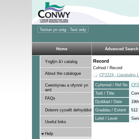
Home
Advanced Search
Record
Ynglŷn â’r catalog
Cofnod / Record
About the catalogue
CP2224 - Llandudno Li
Cyfernod / Ref No
CP2
Cwestiynau a ofynnir yn
aml
Teitl / Title
Con
FAQs
Dyddiad / Date
19th
Dolenni cyswllt defnyddiol
Graddau / Extent
512 
Lefel / Level
Seri
Useful links
Help