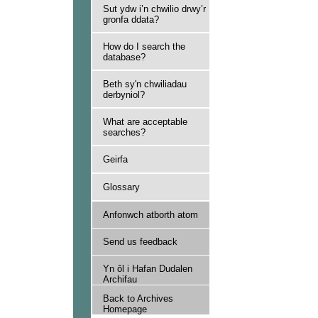
Sut ydw i’n chwilio drwy’r
gronfa ddata?
How do I search the
database?
Beth sy'n chwiliadau
derbyniol?
What are acceptable
searches?
Geirfa
Glossary
Anfonwch atborth atom
Send us feedback
Yn ôl i Hafan Dudalen
Archifau
Back to Archives
Homepage